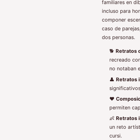
familiares en di
incluso para ho
componer escena
caso de parejas,
dos personas.
🐕
Retratos 
recreado con
no notaban e
👤
Retratos 
significativo
❤️
Composic
permiten cap
👶
Retratos i
un reto artís
cursi.