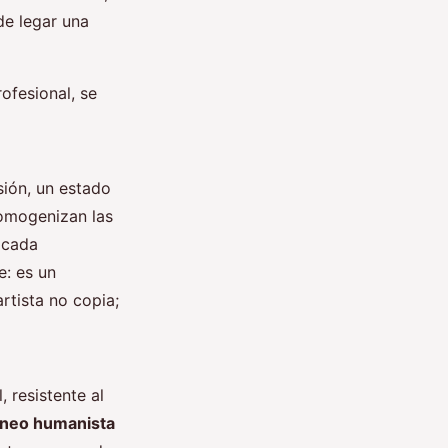
de legar una
ofesional, se
sión, un estado
 homogenizan las
 cada
: es un
rtista no copia;
, resistente al
neo humanista