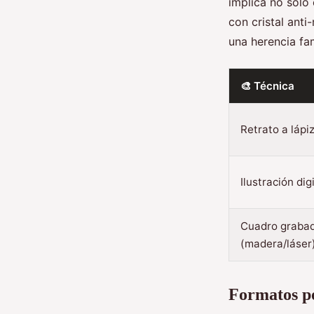
implica no solo 
con cristal anti
una herencia fam
🎨 Técnica
Retrato a lápi
Ilustración dig
Cuadro graba
(madera/láser
Formatos po