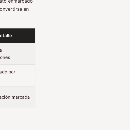
etrato enmarcado
convertirse en
etalle
a
iones
tado por
ización marcada