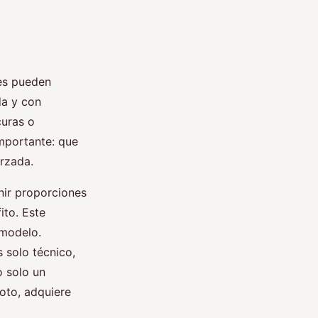
les pueden
da y con
curas o
importante: que
rzada.
inir proporciones
ito. Este
 modelo.
 solo técnico,
o solo un
foto, adquiere