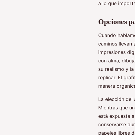
a lo que import
Casiana
•
07/07/2026 09:06
•
7 min de lecture
Opciones pa
Cuando hablamos
caminos llevan 
impresiones dig
con alma, dibuja
su realismo y l
replicar. El gra
manera orgánica
La elección del 
Mientras que un
está expuesta a 
conservarse dur
papeles libres 