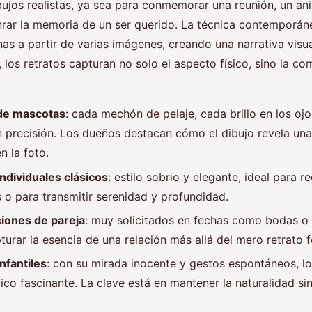
bujos realistas, ya sea para conmemorar una reunión, un ani
nrar la memoria de un ser querido. La técnica contemporán
s a partir de varias imágenes, creando una narrativa visual
 los retratos capturan no solo el aspecto físico, sino la co
de mascotas
: cada mechón de pelaje, cada brillo en los oj
 precisión. Los dueños destacan cómo el dibujo revela un
n la foto.
individuales clásicos
: estilo sobrio y elegante, ideal para r
s o para transmitir serenidad y profundidad.
iones de pareja
: muy solicitados en fechas como bodas o 
turar la esencia de una relación más allá del mero retrato f
nfantiles
: con su mirada inocente y gestos espontáneos, lo
tico fascinante. La clave está en mantener la naturalidad sin