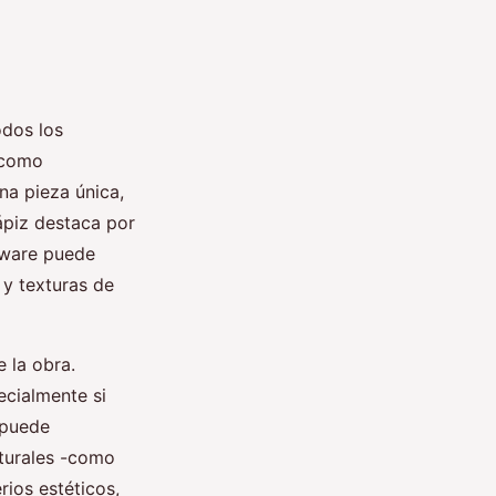
odos los
 como
na pieza única,
lápiz destaca por
tware puede
 y texturas de
e la obra.
ecialmente si
d puede
aturales -como
rios estéticos,