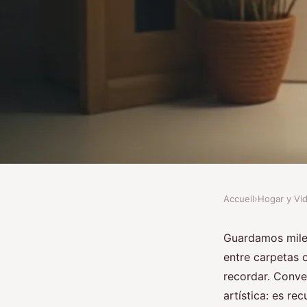
Accueil
›
Hogar y Vi
HOGAR Y VIDA
Transformar fotos en
Guardamos miles
entre carpetas 
personalizados único
recordar. Conve
artística: es re