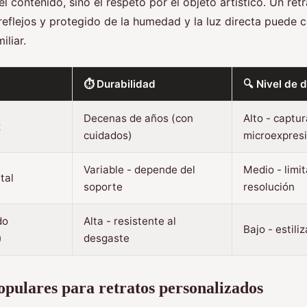
el contenido, sino el respeto por el objeto artístico. Un r
-reflejos y protegido de la humedad y la luz directa puede 
iliar.
⏱️ Durabilidad
🔍 Nivel de d
Decenas de años (con
Alto - captur
z
cuidados)
microexpres
Variable - depende del
Medio - limi
ital
soporte
resolución
do
Alta - resistente al
Bajo - estil
)
desgaste
pulares para retratos personalizados