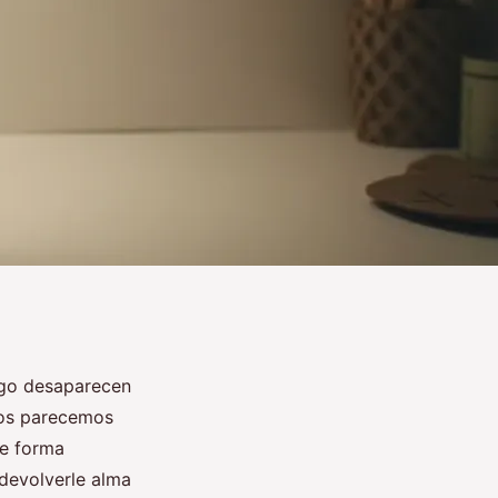
ego desaparecen
nos parecemos
le forma
 devolverle alma