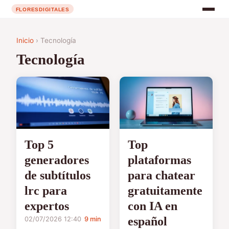
Inicio
› Tecnología
Tecnología
Top 5
Top
generadores
plataformas
de subtítulos
para chatear
lrc para
gratuitamente
expertos
con IA en
español
02/07/2026 12:40
9 min