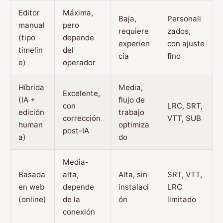
Editor
Máxima,
Baja,
Personali
manual
pero
requiere
zados,
(tipo
depende
experien
con ajuste
timelin
del
cia
fino
e)
operador
Híbrida
Media,
Excelente,
(IA +
flujo de
con
LRC, SRT,
edición
trabajo
corrección
VTT, SUB
human
optimiza
post-IA
a)
do
Media-
Basada
alta,
Alta, sin
SRT, VTT,
en web
depende
instalaci
LRC
(online)
de la
ón
limitado
conexión