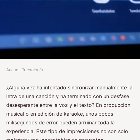
Accueil
›
Tecnología
TECNOLOGÍA
Top 5 generadores de subtítulos
¿Alguna vez ha intentado sincronizar manualmente la
letra de una canción y ha terminado con un desfase
lrc para expertos
desesperante entre la voz y el texto? En producción
musical o en edición de karaoke, unos pocos
José María
•
02/07/2026 12:40
•
9 min de lecture
milisegundos de error pueden arruinar toda la
experiencia. Este tipo de imprecisiones no son solo