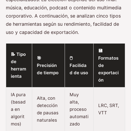
música, educación, podcast o contenido multimedia
corporativo. A continuación, se analizan cinco tipos
de herramientas según su rendimiento, facilidad de
uso y capacidad de exportación.
💾
📝 Tipo
🎯
🖱️
Formatos
de
Precisión
Facilida
de
herram
de tiempo
d de uso
exportaci
ienta
ón
IA pura
Muy
Alta, con
(basad
alta,
detección
LRC, SRT,
a en
proceso
de pausas
VTT
algorit
automati
naturales
mos)
zado