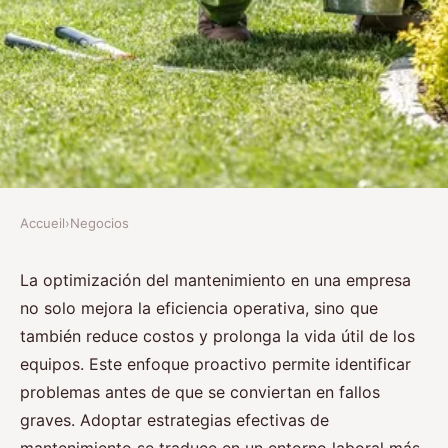
Accueil
›
Negocios
NEGOCIOS
Optimización del mantenimiento
La optimización del mantenimiento en una empresa
no solo mejora la eficiencia operativa, sino que
en la empresa: clave para el
también reduce costos y prolonga la vida útil de los
éxito
equipos. Este enfoque proactivo permite identificar
problemas antes de que se conviertan en fallos
Noah
•
25 noviembre 2024
•
7 min de lecture
graves. Adoptar estrategias efectivas de