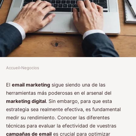
Accueil
›
Negocios
NEGOCIOS
¿Qué técnicas existen para
El
email marketing
sigue siendo una de las
herramientas más poderosas en el arsenal del
medir la efectividad de las
marketing digital
. Sin embargo, para que esta
campañas de email marketing?
estrategia sea realmente efectiva, es fundamental
medir su rendimiento. Conocer las diferentes
Noah
•
27 agosto 2024
•
5 min de lecture
técnicas para evaluar la efectividad de vuestras
campañas de email
es crucial para optimizar